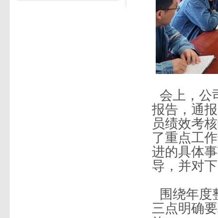
会上，公
报告，通报
员绩效考核
了重点工作
进的具体事
导，并对下
围绕年度
三点明确要