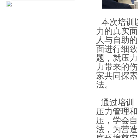
本次培训
力的真实面
人与自助的
面进行细致
题，就压力
力带来的伤
家共同探索
法。
通过培训
压力管理和
压，学会自
法，为营造