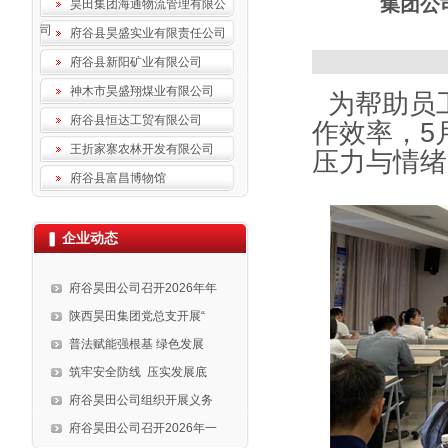
集团公
昊田集团海通物流管理有限公
司
府谷县昊盛实业有限责任公司
府谷县新阳矿业有限公司
神木市昊盛翔煤业有限公司
为帮助员
府谷县恒达工贸有限公司
作效率，5
王折家寨农林开发有限公司
压力与情绪
府谷县富昌博物馆
企业动态
府谷昊田公司召开2026年年
陕西昊田集团党总支开展“
普法赋能强根基 绿色发展
筑牢安全防线 压实发展底
府谷昊田公司组织开展义务
府谷昊田公司召开2026年一