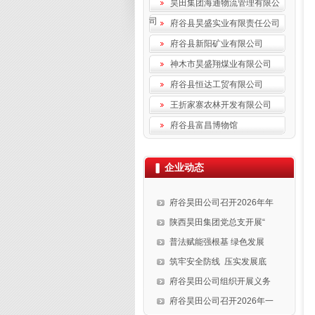
昊田集团海通物流管理有限公
司
府谷县昊盛实业有限责任公司
府谷县新阳矿业有限公司
神木市昊盛翔煤业有限公司
府谷县恒达工贸有限公司
王折家寨农林开发有限公司
府谷县富昌博物馆
企业动态
府谷昊田公司召开2026年年
陕西昊田集团党总支开展“
普法赋能强根基 绿色发展
筑牢安全防线 压实发展底
府谷昊田公司组织开展义务
府谷昊田公司召开2026年一