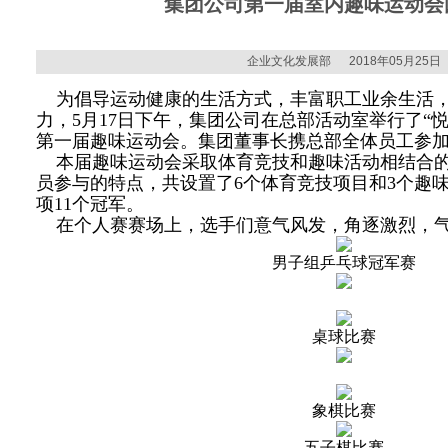
集团公司第一届室内趣味运动会
企业文化发展部 2018年05月25日
为倡导运动健康的生活方式，丰富职工业余生活，
力，
5月17日下午，集团公司在总部活动室举行了“
第一届趣味运动会。集团董事长携总部全体员工参
本届趣味运动会采取体育竞技和趣味活动相结合
员参与的特点，共设置了
6个体育竞技项目和3个趣
项11个冠军。
在个人赛赛场上，选手们意气风发，角逐激烈，
男子组乒乓球冠军赛
桌球比赛
象棋比赛
五子棋比赛