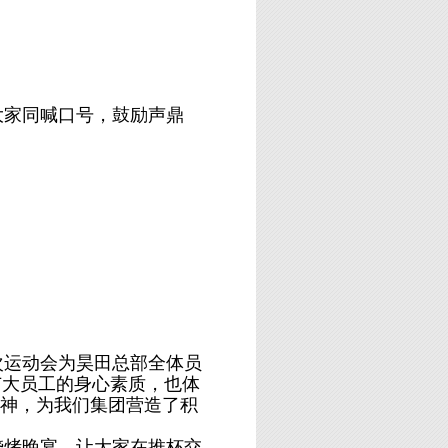
家同喊口号，鼓励声鼎
运动会为昊田总部全体员
广大员工的身心素质，也体
精神
，
为我们集团营造了积
烧烤
晚宴，让大家在推杯交