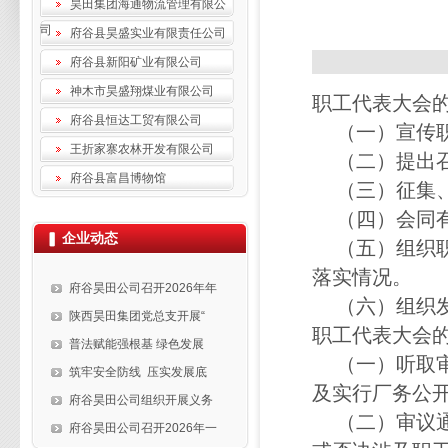
昊田集团海通物流管理有限公
司
府谷县昊盛实业有限责任公司
府谷县新阳矿业有限公司
神木市昊盛翔煤业有限公司
职工代表大会
府谷县恒达工贸有限公司
（一）宣传职
王折家寨农林开发有限公司
（二）提出召
府谷县富昌博物馆
（三）征集、
（四）会同有
企业动态
（五）组织职
落实情况。
府谷昊田公司召开2026年年
（六）组织发
陕西昊田集团党总支开展“
职工代表大会
普法赋能强根基 绿色发展
（一）听取审
筑牢安全防线 压实发展底
及实行厂务公
府谷昊田公司组织开展义务
（二）审议通
府谷昊田公司召开2026年一