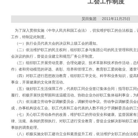
工会工作制度
昊田集团 2011年11月25日
为了深入贯彻实施《中华人民共和国工会法》，切实维护职工的合法权益，
工作，特制定此制度。
（一）执行会员代表大会的决议和上级工会的通知。
（二）依法维护职工的民主权利，组织职工参与集团公司的民主管理和民主
会决议的执行，督促企业建立和规范厂务公开制度。
（三）组织职工开展劳动竞赛、合理化建议、技术革新和技术协作活动，总
作）者和劳动模范的评选、表彰、培养和管理工作。教育职工爱岗敬业、遵章
（四）对职工进行思想政治教育，组织职工学文化、科学和业务知识，提高
事业，开展健康的文化体育活动。
（五）做好职工生活保障工作，代表职工同企业签订集体合同；指导职工同
履行。积极开展扶贫帮困和送温暖活动。协助企业办好职工集体福利事业，为
（六）依法建立劳动争议调解委员会，调解劳动争议。劳动争议调解委员会
成，办事机构设在工会。职工代表和工会代表的人数不得少于调解委员会的三
（七）关心职工劳动条件的改善，维护职工的劳动安全和健康。监督国家有
律、法规、条例的贯彻执行。对职工进行安全教育，督促企业解决影响职工健
事故的调查处理。
（八）积极实施女职工建功立业和素质提升工程，依法维护女职工的合法权