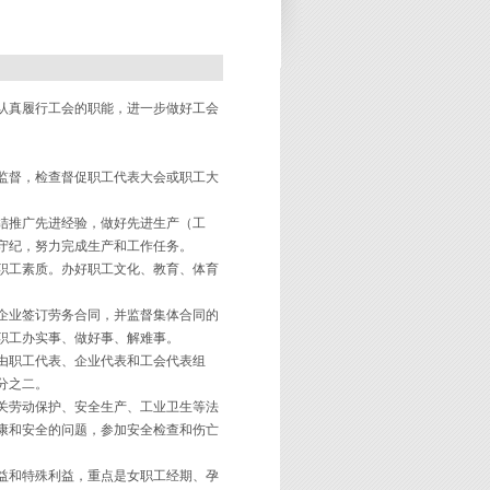
认真履行工会的职能，进一步做好工会
监督，检查督促职工代表大会或职工大
结推广先进经验，做好先进生产（工
守纪，努力完成生产和工作任务。
职工素质。办好职工文化、教育、体育
企业签订劳务合同，并监督集体合同的
职工办实事、做好事、解难事。
由职工代表、企业代表和工会代表组
分之二。
关劳动保护、安全生产、工业卫生等法
康和安全的问题，参加安全检查和伤亡
益和特殊利益，重点是女职工经期、孕